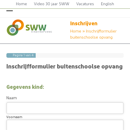
Skip
Home
Video 30 jaar SWW
Vacatures
English
to
content
Open
Close
Inschrijven
mobile
mobile
Home
»
Inschrijfformulier
menu
menu
buitenschoolse opvang
Pagina
1
van 4
Inschrijfformulier buitenschoolse opvang
Gegevens kind:
Naam
Voornaam