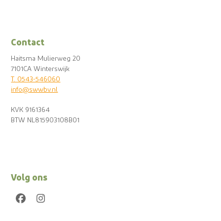
Contact
Haitsma Mulierweg 20
7101CA Winterswijk
T. 0543-546060
info@swwbv.nl
KVK 9161364
BTW NL815903108B01
Volg ons
Facebook
Instagram